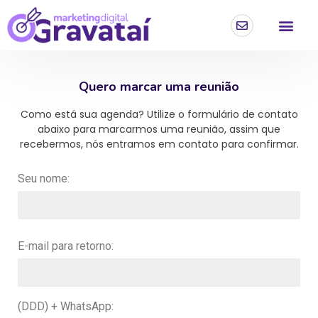
Marketing Digital Grav
Criação de Lojas Virtuai
Tráfego Pag
Portfólio & Ca
Criação de Si
Redes Socia
Quero marcar uma reunião
Como está sua agenda? Utilize o formulário de contato
abaixo para marcarmos uma reunião, assim que
recebermos, nós entramos em contato para confirmar.
Seu nome:
E-mail para retorno:
(DDD) + WhatsApp: